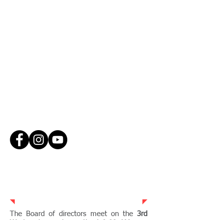
Conéctate con nosotros
ESTAMOS AQUÍ PARA AYUDAR A NUESTRA
COMUNIDAD Y PERMANECER ABIERTOS Y
TRANSPARENTES.
TELÉFONO:
(970) 285-9119
CORREO ELECTRÓNICO:
ADMIN@GVFPD.ORG
SEGUIR
NOSOTROS:
REUNIONES DE LA JUNTA
3.er miércoles del mes
en
0900 a. m.
The Board of directors meet on the
3rd