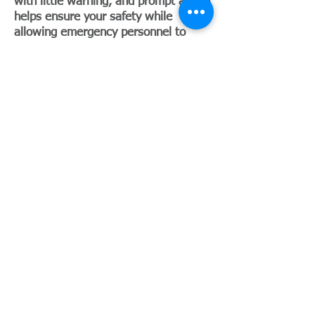
with little warning, and prompt action
helps ensure your safety while
allowing emergency personnel to
respond effectively. All households
are encouraged to review evacuation
routes, prepare emergency go-kits,
and plan ahead for family members,
pets, and livestock.
BURN PERMIT
EMPLEO GVFPD
REUNIONES DE LA JUNTA
3.er miércoles del mes
en
0900 a. m.