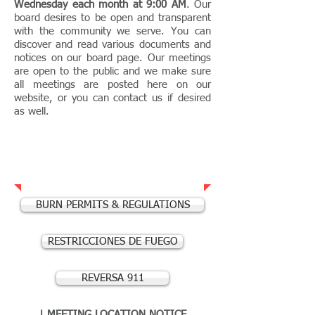
Wednesday each month at 9:00 AM
. Our
board desires to be open and transparent
with the community we serve. You can
discover and read various documents and
notices on our
board page
. Our meetings
are open to the public and we make sure
all meetings are posted here on our
website, or you can
contact us
if desired
as well.
REUNIONES DE LA JUNTA
3.er miércoles del mes
en
0900 a. m.
BURN PERMITS & REGULATIONS
RESTRICCIONES DE FUEGO
REVERSA 911
|
MEETING LOCATION NOTICE